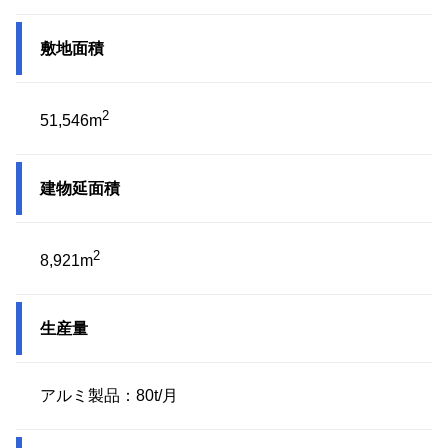
敷地面積
2
51,546m
建物延面積
2
8,921m
生産量
アルミ製品：80t/月