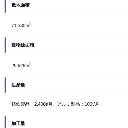
敷地面積
2
71,580m
建物延面積
2
29,629m
生産量
鋳鉄製品：2,400t/月・アルミ製品：100t/月
加工量