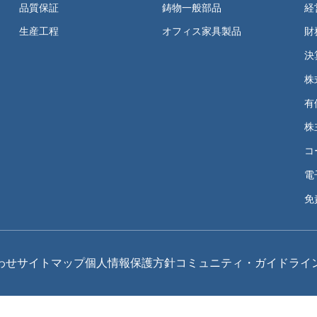
品質保証
鋳物一般部品
経
生産工程
オフィス家具製品
財
決
株
有
株
コ
電
免
わせ
サイトマップ
個人情報保護方針
コミュニティ・ガイドライ