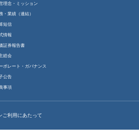
営理念・ミッション
務・業績（連結）
算短信
式情報
価証券報告書
主総会
ーポレート・ガバナンス
子公告
責事項
ン
ご利用にあたって