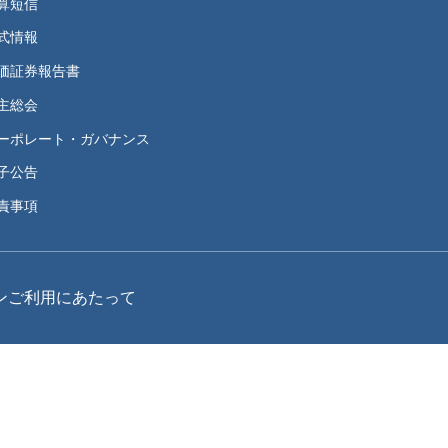
算短信
式情報
価証券報告書
主総会
ーポレート・ガバナンス
子公告
責事項
ン
ご利用にあたって