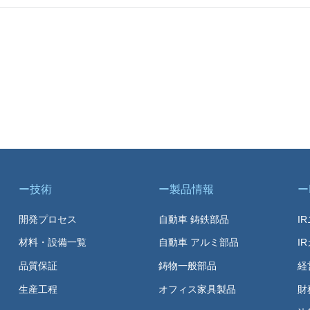
技術
製品情報
開発プロセス
自動車 鋳鉄部品
I
材料・設備一覧
自動車 アルミ部品
I
品質保証
鋳物一般部品
経
生産工程
オフィス家具製品
財